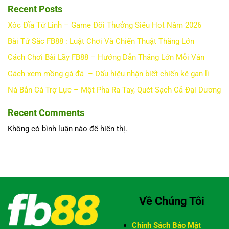
Recent Posts
Xóc Đĩa Tứ Linh – Game Đổi Thưởng Siêu Hot Năm 2026
Bài Tứ Sắc FB88 : Luật Chơi Và Chiến Thuật Thắng Lớn
Cách Chơi Bài Lầy FB88 – Hướng Dẫn Thắng Lớn Mỗi Ván
Cách xem mồng gà đá – Dấu hiệu nhận biết chiến kê gan lì
Ná Bắn Cá Trợ Lực – Một Pha Ra Tay, Quét Sạch Cả Đại Dương
Recent Comments
Không có bình luận nào để hiển thị.
Về Chúng Tôi
Chính Sách Bảo Mật