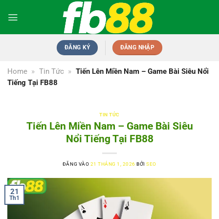
Bỏ
qua
nội
dung
ĐĂNG KÝ
ĐĂNG NHẬP
Home
»
Tin Tức
»
Tiến Lên Miền Nam – Game Bài Siêu Nổi
Tiếng Tại FB88
TIN TỨC
Tiến Lên Miền Nam – Game Bài Siêu
Nổi Tiếng Tại FB88
ĐĂNG VÀO
21 THÁNG 1, 2026
BỞI
SEO
21
Th1