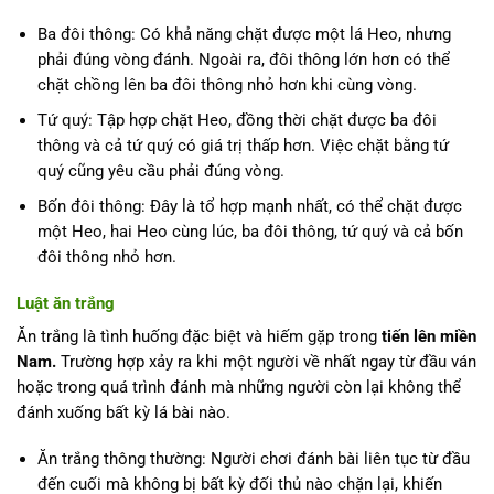
Ba đôi thông: Có khả năng chặt được một lá Heo, nhưng
phải đúng vòng đánh. Ngoài ra, đôi thông lớn hơn có thể
chặt chồng lên ba đôi thông nhỏ hơn khi cùng vòng.
Tứ quý: Tập hợp chặt Heo, đồng thời chặt được ba đôi
thông và cả tứ quý có giá trị thấp hơn. Việc chặt bằng tứ
quý cũng yêu cầu phải đúng vòng.
Bốn đôi thông: Đây là tổ hợp mạnh nhất, có thể chặt được
một Heo, hai Heo cùng lúc, ba đôi thông, tứ quý và cả bốn
đôi thông nhỏ hơn.
Luật ăn trắng
Ăn trắng là tình huống đặc biệt và hiếm gặp trong
tiến lên miền
Nam.
Trường hợp xảy ra khi một người về nhất ngay từ đầu ván
hoặc trong quá trình đánh mà những người còn lại không thể
đánh xuống bất kỳ lá bài nào.
Ăn trắng thông thường: Người chơi đánh bài liên tục từ đầu
đến cuối mà không bị bất kỳ đối thủ nào chặn lại, khiến