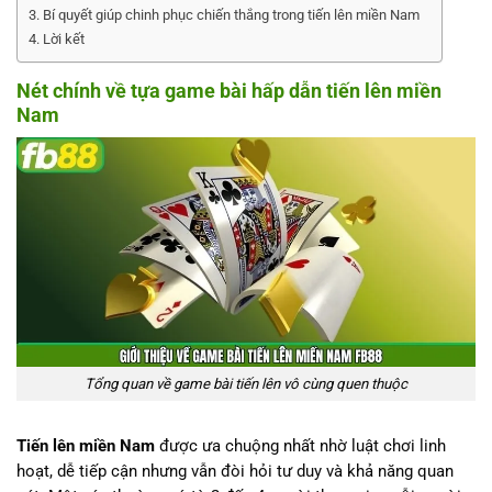
Bí quyết giúp chinh phục chiến thắng trong tiến lên miền Nam
Lời kết
Nét chính về tựa game bài hấp dẫn tiến lên miền
Nam
Tổng quan về game bài tiến lên vô cùng quen thuộc
Tiến lên miền Nam
được ưa chuộng nhất nhờ luật chơi linh
hoạt, dễ tiếp cận nhưng vẫn đòi hỏi tư duy và khả năng quan