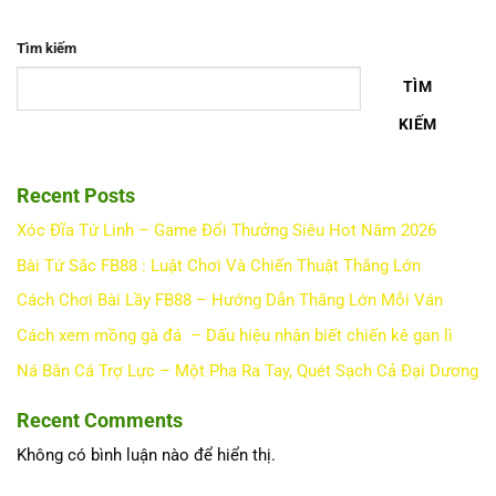
Tìm kiếm
TÌM
KIẾM
Recent Posts
Xóc Đĩa Tứ Linh – Game Đổi Thưởng Siêu Hot Năm 2026
Bài Tứ Sắc FB88 : Luật Chơi Và Chiến Thuật Thắng Lớn
Cách Chơi Bài Lầy FB88 – Hướng Dẫn Thắng Lớn Mỗi Ván
Cách xem mồng gà đá – Dấu hiệu nhận biết chiến kê gan lì
Ná Bắn Cá Trợ Lực – Một Pha Ra Tay, Quét Sạch Cả Đại Dương
Recent Comments
Không có bình luận nào để hiển thị.