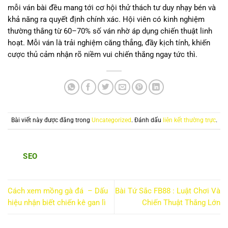
mỗi ván bài đều mang tới cơ hội thử thách tư duy nhạy bén và
khả năng ra quyết định chính xác. Hội viên có kinh nghiệm
thường thắng từ 60–70% số ván nhờ áp dụng chiến thuật linh
hoạt. Mỗi ván là trải nghiệm căng thẳng, đầy kịch tính, khiến
cược thủ cảm nhận rõ niềm vui chiến thắng ngay tức thì.
Bài viết này được đăng trong
Uncategorized
. Đánh dấu
liên kết thường trực
.
SEO
Cách xem mồng gà đá – Dấu
Bài Tứ Sắc FB88 : Luật Chơi Và
hiệu nhận biết chiến kê gan lì
Chiến Thuật Thắng Lớn