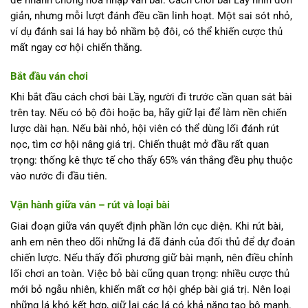
giản, nhưng mỗi lượt đánh đều cần linh hoạt. Một sai sót nhỏ,
ví dụ đánh sai lá hay bỏ nhầm bộ đôi, có thể khiến cược thủ
mất ngay cơ hội chiến thắng.
Bắt đầu ván chơi
Khi bắt đầu cách chơi bài Lầy, người đi trước cần quan sát bài
trên tay. Nếu có bộ đôi hoặc ba, hãy giữ lại để làm nền chiến
lược dài hạn. Nếu bài nhỏ, hội viên có thể dùng lối đánh rút
nọc, tìm cơ hội nâng giá trị. Chiến thuật mở đầu rất quan
trọng: thống kê thực tế cho thấy 65% ván thắng đều phụ thuộc
vào nước đi đầu tiên.
Vận hành giữa ván – rút và loại bài
Giai đoạn giữa ván quyết định phần lớn cục diện. Khi rút bài,
anh em nên theo dõi những lá đã đánh của đối thủ để dự đoán
chiến lược. Nếu thấy đối phương giữ bài mạnh, nên điều chỉnh
lối chơi an toàn. Việc bỏ bài cũng quan trọng: nhiều cược thủ
mới bỏ ngẫu nhiên, khiến mất cơ hội ghép bài giá trị. Nên loại
những lá khó kết hợp, giữ lại các lá có khả năng tạo bộ mạnh.