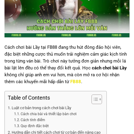
Cách chơi bài Lầy tại FB88 đang thu hút đông đảo hội viên,
đặc biệt những cược thủ muốn trải nghiệm cảm giác kịch tính
trong từng ván bài. Trò chơi này tưởng đơn giản nhưng mỗi lá
bài lật lên đều có thể thay đổi kết quả. Học
cách chơi bài Lầy
không chỉ giúp anh em vui hơn, mà còn mở ra cơ hội nhận
thêm các khuyến mãi hấp dẫn từ
FB88
.
Table of Contents
Luật cơ bản trong cách chơi bài Lầy
Cách chia bài và thiết lập bàn chơi
Cách tính điểm
Quy định đặc biệt
Hướng dẫn chi tiết cách chơi từ cơ bản đến nâng cao