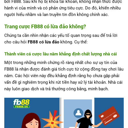
bởi FB88. Sau khi họ bị khóa tài khoản, không nhận thức được
hành vi của mình và có phản ứng tiêu cực. Do đó, khiến nhiều
người hiểu nhầm và lan truyền tin đồn không chính xác.
Trang cược FB88 có lừa đảo không?
Chúng ta cần nhìn nhận các yếu tố quan trọng sau để trả lời
cho câu hỏi
FB88 có lừa đảo
không. Cụ thể:
Thành viên cá cược lâu năm khẳng định chất lượng nhà cái
Một trong những minh chứng rõ ràng nhất cho sự uy tín của
FB88 là nhận được đánh giá tích cực từ cộng đồng tay chơi lâu
năm. Các hội viên này đều khẳng định rằng họ chưa gặp phải
vấn đề gì nghiêm trọng khi rút tiền hay xử lý tài khoản. Nhà cái
này luôn giao dịch và trả thưởng công bằng, minh bạch.