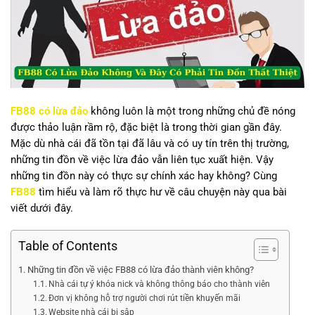
FB88 có lừa đảo
không luôn là một trong những chủ đề nóng
được thảo luận rầm rộ, đặc biệt là trong thời gian gần đây.
Mặc dù nhà cái đã tồn tại đã lâu và có uy tín trên thị trường,
những tin đồn về việc lừa đảo vẫn liên tục xuất hiện. Vậy
những tin đồn này có thực sự chính xác hay không? Cùng
FB88
tìm hiểu và làm rõ thực hư về câu chuyện này qua bài
viết dưới đây.
Table of Contents
Những tin đồn về việc FB88 có lừa đảo thành viên không?
Nhà cái tự ý khóa nick và không thông báo cho thành viên
Đơn vị không hỗ trợ người chơi rút tiền khuyến mãi
Website nhà cái bị sập