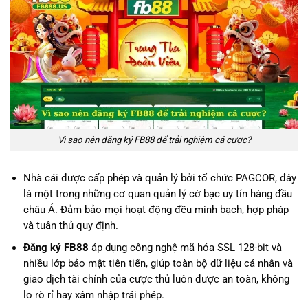
Vì sao nên đăng ký FB88 để trải nghiệm cá cược?
Nhà cái được cấp phép và quản lý bởi tổ chức PAGCOR, đây
là một trong những cơ quan quản lý cờ bạc uy tín hàng đầu
châu Á. Đảm bảo mọi hoạt động đều minh bạch, hợp pháp
và tuân thủ quy định.
Đăng ký FB88
áp dụng công nghệ mã hóa SSL 128-bit và
nhiều lớp bảo mật tiên tiến, giúp toàn bộ dữ liệu cá nhân và
giao dịch tài chính của cược thủ luôn được an toàn, không
lo rò rỉ hay xâm nhập trái phép.