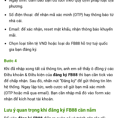
Ngày sinh: đảm bảo bạn đủ tuổi theo quy định pháp luật địa
phương.
Số điện thoại: để nhận mã xác minh (OTP) hay thông báo từ
nhà cái.
Email: để xác nhận, reset mật khẩu, nhận thông báo khuyến
mãi.
Chọn loại tiền tệ VND hoặc loại do FB88 hỗ trợ tuỳ quốc
gia bạn đăng ký.
Bước 4
Khi đã nhập xong tất cả thông tin, anh em sẽ thấy ô đồng ý các
Điều khoản & Điều kiện của
đăng ký FB88
thì bạn cần tick vào
để chấp nhận. Sau đó, nhấn nút “Đăng ký” để gửi thông tin lên
hệ thống. Ngay lập tức, web cược sẽ gửi bạn mã xác minh
(OTP hoặc mã qua email). Bạn cần nhập mã đó vào form xác
nhận để kích hoạt tài khoản.
Lưu ý quan trọng khi đăng ký FB88 cần nắm