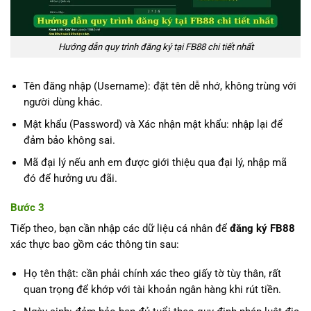
Hướng dẫn quy trình đăng ký tại FB88 chi tiết nhất
Tên đăng nhập (Username): đặt tên dễ nhớ, không trùng với
người dùng khác.
Mật khẩu (Password) và Xác nhận mật khẩu: nhập lại để
đảm bảo không sai.
Mã đại lý nếu anh em được giới thiệu qua đại lý, nhập mã
đó để hưởng ưu đãi.
Bước 3
Tiếp theo, bạn cần nhập các dữ liệu cá nhân để
đăng ký FB88
xác thực bao gồm các thông tin sau:
Họ tên thật: cần phải chính xác theo giấy tờ tùy thân, rất
quan trọng để khớp với tài khoản ngân hàng khi rút tiền.