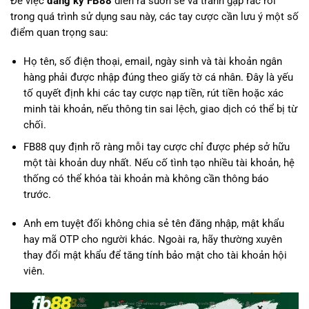
Để việc
đăng ký FB88
diễn ra suôn sẻ và tránh gặp rắc rối
trong quá trình sử dụng sau này, các tay cược cần lưu ý một số
điểm quan trọng sau:
Họ tên, số điện thoại, email, ngày sinh và tài khoản ngân
hàng phải được nhập đúng theo giấy tờ cá nhân. Đây là yếu
tố quyết định khi các tay cược nạp tiền, rút tiền hoặc xác
minh tài khoản, nếu thông tin sai lệch, giao dịch có thể bị từ
chối.
FB88 quy định rõ ràng mỗi tay cược chỉ được phép sở hữu
một tài khoản duy nhất. Nếu cố tình tạo nhiều tài khoản, hệ
thống có thể khóa tài khoản mà không cần thông báo
trước.
Anh em tuyệt đối không chia sẻ tên đăng nhập, mật khẩu
hay mã OTP cho người khác. Ngoài ra, hãy thường xuyên
thay đổi mật khẩu để tăng tính bảo mật cho tài khoản hội
viên.