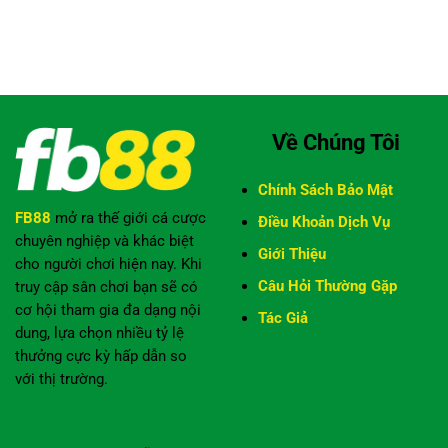
Về Chúng Tôi
Chính Sách Bảo Mật
FB88
mở ra thế giới cá cược
Điều Khoản Dịch Vụ
chuyên nghiệp và khác biệt
Giới Thiệu
cho người chơi hiện nay. Khi
Câu Hỏi Thường Gặp
truy cập sân chơi bạn sẽ có
cơ hội tham gia đa dạng nội
Tác Giả
dung, lựa chọn nhiều tỷ lệ
thưởng cực kỳ hấp dẫn so
với thị trường.