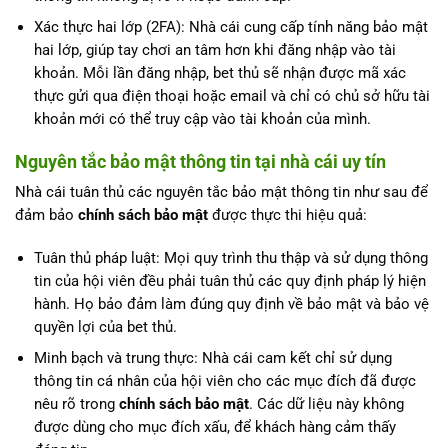
Xác thực hai lớp (2FA): Nhà cái cung cấp tính năng bảo mật
hai lớp, giúp tay chơi an tâm hơn khi đăng nhập vào tài
khoản. Mỗi lần đăng nhập, bet thủ sẽ nhận được mã xác
thực gửi qua điện thoại hoặc email và chỉ có chủ sở hữu tài
khoản mới có thể truy cập vào tài khoản của mình.
Nguyên tắc bảo mật thông tin tại nhà cái uy tín
Nhà cái tuân thủ các nguyên tắc bảo mật thông tin như sau để
đảm bảo
chính sách bảo mật
được thực thi hiệu quả:
Tuân thủ pháp luật: Mọi quy trình thu thập và sử dụng thông
tin của hội viên đều phải tuân thủ các quy định pháp lý hiện
hành. Họ bảo đảm làm đúng quy định về bảo mật và bảo vệ
quyền lợi của bet thủ.
Minh bạch và trung thực: Nhà cái cam kết chỉ sử dụng
thông tin cá nhân của hội viên cho các mục đích đã được
nêu rõ trong
chính sách bảo mật
. Các dữ liệu này không
được dùng cho mục đích xấu, để khách hàng cảm thấy