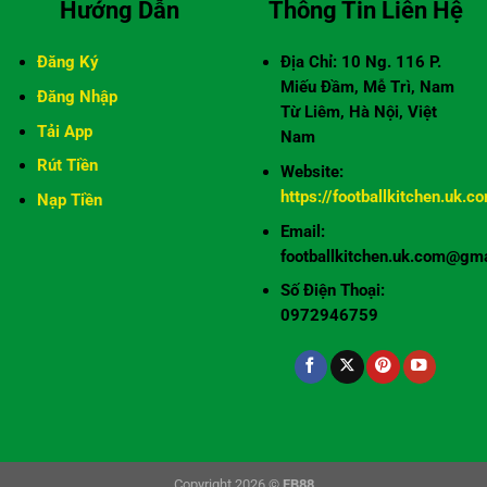
Hướng Dẫn
Thông Tin Liên Hệ
Đăng Ký
Địa Chỉ: 10 Ng. 116 P.
Miếu Đầm, Mễ Trì, Nam
Đăng Nhập
Từ Liêm, Hà Nội, Việt
Tải App
Nam
Rút Tiền
Website:
https://footballkitchen.uk.c
Nạp Tiền
Email:
footballkitchen.uk.com@gm
Số Điện Thoại:
0972946759
Copyright 2026 ©
FB88