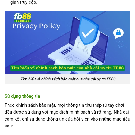
gian truy cập.
Tìm hiểu về chính sách bảo mật của nhà cái uy tín FB88
Sử dụng thông tin
Theo
chính sách bảo mật
, mọi thông tin thu thập từ tay chơi
đều được sử dụng với mục đích minh bạch và rõ ràng. Nhà cái
cam kết chỉ sử dụng thông tin của hội viên vào những mục tiêu
sau: