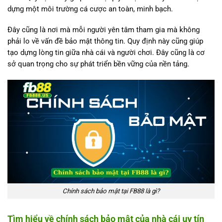
dựng một môi trường cá cược an toàn, minh bạch.
Đây cũng là nơi mà mỗi người yên tâm tham gia mà không
phải lo về vấn đề bảo mật thông tin. Quy định này cũng giúp
tạo dựng lòng tin giữa nhà cái và người chơi. Đây cũng là cơ
sở quan trọng cho sự phát triển bền vững của nền tảng.
Chính sách bảo mật tại FB88 là gì?
Tìm hiểu về chính sách bảo mật của nhà cái uy tín