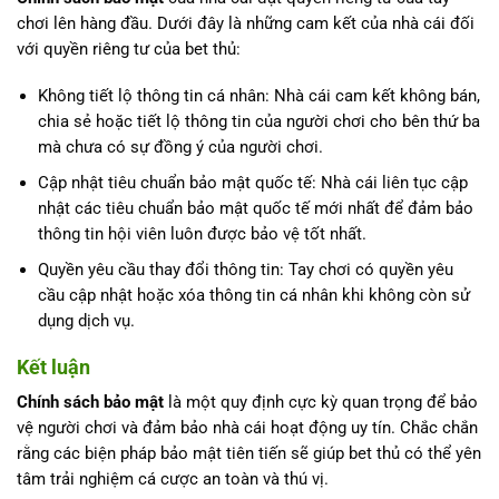
chơi lên hàng đầu. Dưới đây là những cam kết của nhà cái đối
với quyền riêng tư của bet thủ:
Không tiết lộ thông tin cá nhân: Nhà cái cam kết không bán,
chia sẻ hoặc tiết lộ thông tin của người chơi cho bên thứ ba
mà chưa có sự đồng ý của người chơi.
Cập nhật tiêu chuẩn bảo mật quốc tế: Nhà cái liên tục cập
nhật các tiêu chuẩn bảo mật quốc tế mới nhất để đảm bảo
thông tin hội viên luôn được bảo vệ tốt nhất.
Quyền yêu cầu thay đổi thông tin: Tay chơi có quyền yêu
cầu cập nhật hoặc xóa thông tin cá nhân khi không còn sử
dụng dịch vụ.
Kết luận
Chính sách bảo mật
là một quy định cực kỳ quan trọng để bảo
vệ người chơi và đảm bảo nhà cái hoạt động uy tín. Chắc chắn
rằng các biện pháp bảo mật tiên tiến sẽ giúp bet thủ có thể yên
tâm trải nghiệm cá cược an toàn và thú vị.