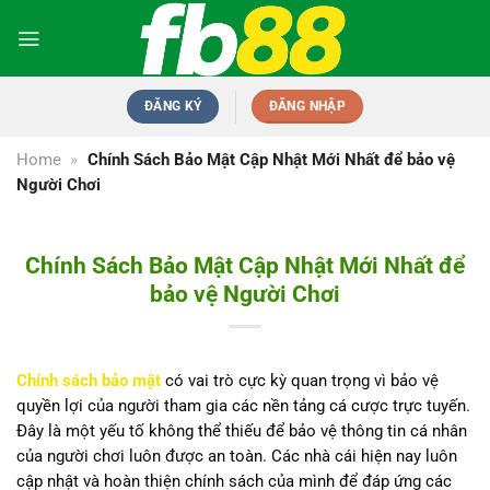
Bỏ
qua
nội
dung
ĐĂNG KÝ
ĐĂNG NHẬP
Home
»
Chính Sách Bảo Mật Cập Nhật Mới Nhất để bảo vệ
Người Chơi
Chính Sách Bảo Mật Cập Nhật Mới Nhất để
bảo vệ Người Chơi
Chính sách bảo mật
có vai trò cực kỳ quan trọng vì bảo vệ
quyền lợi của người tham gia các nền tảng cá cược trực tuyến.
Đây là một yếu tố không thể thiếu để bảo vệ thông tin cá nhân
của người chơi luôn được an toàn. Các nhà cái hiện nay luôn
cập nhật và hoàn thiện chính sách của mình để đáp ứng các